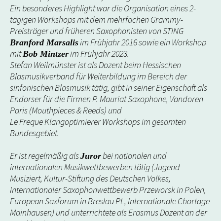
Ein besonderes Highlight war die Organisation eines 2-
tägigen Workshops mit dem mehrfachen Grammy-
Preisträger und früheren Saxophonisten von STING
im Frühjahr 2016 sowie ein Workshop
Branford Marsalis
mit
im Frühjahr 2023.
Bob Mintzer
Stefan Weilmünster ist als Dozent beim Hessischen
Blasmusikverband für Weiterbildung im Bereich der
sinfonischen Blasmusik tätig, gibt in seiner Eigenschaft als
Endorser für die Firmen P. Mauriat Saxophone, Vandoren
Paris (Mouthpieces & Reeds) und
Le Freque Klangoptimierer Workshops im gesamten
Bundesgebiet.
Er ist regelmäßig als
bei nationalen und
Juror
internationalen Musikwettbewerben tätig (Jugend
Musiziert, Kultur-Stiftung des Deutschen Volkes,
Internationaler Saxophonwettbewerb Przeworsk in Polen,
European Saxforum in Breslau PL, Internationale Chortage
Mainhausen) und unterrichtete als Erasmus Dozent an der