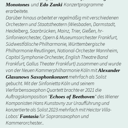
und
Konzertprogramme
Monotones
Edo Zanki
erarbeitete.
Darüber hinaus arbeitet er regelmäßig mit verschiedenen
Orchestern und Staatstheatern (Wiesbaden, Darmstadt,
Heidelberg, Saarbrücken, Mainz, Trier, Gießen, hr-
Sinfonieorchester, Opern & Museumsorchester Frankfurt,
Südwestfälische Philharmonie, Württembergische
Philharmonie Reutlingen, National-Orchester Mannheim,
Capitol Symphonie Orchester, English Theatre Band
Frankfurt, Gallus Theater Frankfurt) zusammen und wurde
von der Neuen Kammerphilharmonie Köln mit
Alexander
mehrfach als Solist
Glasunows Saxophonkonzert
gebucht. Mit der Sinfonietta Köln und seinem
Vierfarbensaxophon Quartett brachte er 2021 die
Auftragskomposition "
" des Wiener
Echoes of Beethoven
Komponisten Hans Kunstovny zur Uraufführung und
konzertierte als Solist 2023 mehrfach mit Heictor Villa-
Lobos'
für Sopransaxophon und
Fantasia
Kammerorchester..