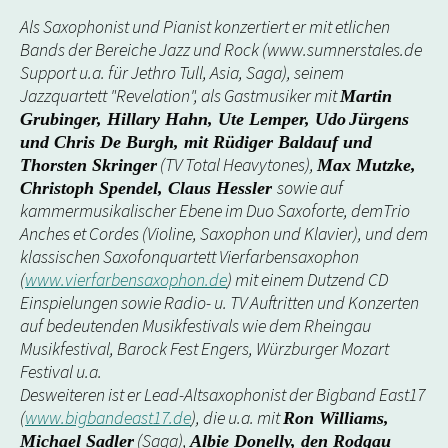
Als Saxophonist und Pianist konzertiert er mit etlichen
Bands der Bereiche Jazz und Rock (www.sumnerstales.de
Support u.a. für Jethro Tull, Asia, Saga), seinem
Jazzquartett "Revelation", als Gastmusiker mit
Martin
Grubinger, Hillary Hahn, Ute Lemper, Udo
Jürgens
und Chris De Burgh, mit Rüdiger Baldauf und
(TV Total Heavytones),
Thorsten Skringer
Max Mutzke,
sowie auf
Christoph Spendel, Claus Hessler
kammermusikalischer Ebene im Duo Saxoforte, demTrio
Anches et Cordes (Violine, Saxophon und Klavier), und dem
klassischen Saxofonquartett Vierfarbensaxophon
(
www.vierfarbensaxophon.de
) mit einem Dutzend CD
Einspielungen sowie Radio- u. TV Auftritten und Konzerten
auf bedeutenden Musikfestivals wie dem Rheingau
Musikfestival, Barock Fest Engers, Würzburger Mozart
Festival u.a.
Desweiteren ist er Lead-Altsaxophonist der Bigband East17
(
www.bigbandeast17.de
), die u.a. mit
Ron Williams,
(Saga),
Michael Sadler
Albie Donelly, den Rodgau