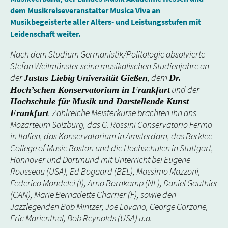
dem Musikreiseveranstalter Musica Viva an
Musikbegeisterte aller Alters- und Leistungsstufen mit
Leidenschaft weiter.
Nach dem Studium Germanistik/Politologie absolvierte
Stefan Weilmünster seine musikalischen Studienjahre an
der
, dem
Justus Liebig
Universität Gießen
Dr.
und der
Hoch’schen Konservatorium in Frankfurt
Hochschule für Musik und Darstellende Kunst
. Zahlreiche Meisterkurse brachten ihn ans
Frankfurt
Mozarteum Salzburg, das G. Rossini Conservatorio Fermo
in Italien, das Konservatorium in Amsterdam, das Berklee
College of Music Boston und die Hochschulen in Stuttgart,
Hannover und Dortmund mit Unterricht bei Eugene
Rousseau (USA), Ed Bogaard (BEL), Massimo Mazzoni,
Federico Mondelci (I), Arno Bornkamp (NL), Daniel Gauthier
(CAN), Marie Bernadette Charrier (F), sowie den
Jazzlegenden Bob Mintzer, Joe Lovano, George Garzone,
Eric Marienthal, Bob Reynolds (USA) u.a.