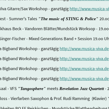
 Viva Gitarre/Sax Workshop - ganztägig
http://www.musica-vi
fest - Sumner's Tales
20.o
"The music of STING & Police"
sikhaus Beck - Vandoren Blätter/Mundstück Worksop - 19.oo
 Singer-Fischer - Mixed Generations Band + Session 19.oo U
Viva Bigband Workshop - ganztägig
http://www.musica-viva.de
Viva Bigband Workshop - ganztägig
http://www.musica-viva.de
Viva Bigband Workshop - ganztägig
http://www.musica-viva.de
Viva Bigband Workshop - ganztägig
http://www.musica-viva.de
saal - VFS
meets
- 
"Tangosphere"
Revelation Jazz Quartett
loss - Vierfarben Saxophon & Prof. Rudi Ramming (Klavier)
lichkeiten BO FF Reiskirchen - Mundstücke/Blattbearbeitun