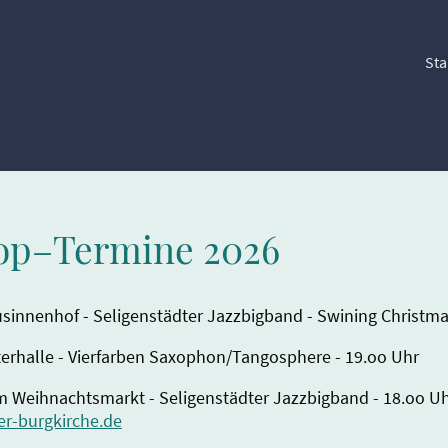
Sta
op–Termine 2026
ausinnenhof - Seligenstädter Jazzbigband - Swining Christma
lterhalle - Vierfarben Saxophon/Tangosphere - 19.oo Uhr
ne am Weihnachtsmarkt - Seligenstädter Jazzbigband
er-burgkirche.de