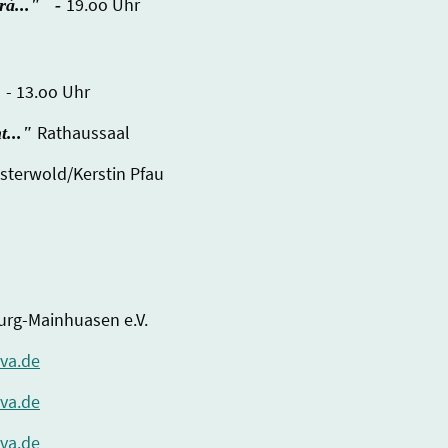
19.oo Uhr
rá..." -
- 13.oo Uhr
"
Rathaussaal
t..."
 Peter Osterwold/Kerstin Pfau
burg-Mainhuasen e.V.
va.de
va.de
va.de