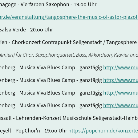
ynagoge - Vierfarben Saxophon - 19.oo Uhr
ar.de/veranstaltung/tangosphere-the-music-of-astor-piazo
Salsa Verde - 20.oo Uhr
Marien - Chorkonzert Contrapunkt Seligenstadt / Tangospher
mieri) für Chor, Saxophonquartett, Bass, Akkordeon, Klavier un
enberg - Musica Viva Blues Camp - ganztägig
http://www.mu
enberg - Musica Viva Blues Camp - ganztägig
http://www.mu
enberg - Musica Viva Blues Camp - ganztägig
http://www.mu
enberg - Musica Viva Blues Camp - ganztägig
http://www.mu
aussall - Lehrenden-Konzert Musikschule Seligenstadt-Hain
eyell - PopChor'n - 19.oo Uhr
https://popchorn.de/konzerte