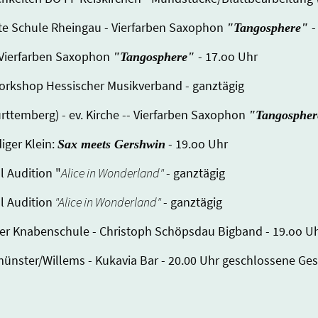
lte Schule Rheingau - Vierfarben Saxophon
-
"Tangosphere"
-- Vierfarben Saxophon
- 17.oo Uhr
"Tangosphere"
Workshop Hessischer Musikverband - ganztägig
ttemberg) - ev. Kirche -- Vierfarben Saxophon
"Tangosphe
iger Klein:
- 19.oo Uhr
Sax meets Gershwin
l Audition "
Alice in Wonderland"
- ganztägig
al Audition
"Alice in Wonderland"
- ganztägig
ger Knabenschule - Christoph Schöpsdau Bigband - 19.oo U
lmünster/Willems - Kukavia Bar - 20.00 Uhr geschlossene Ges