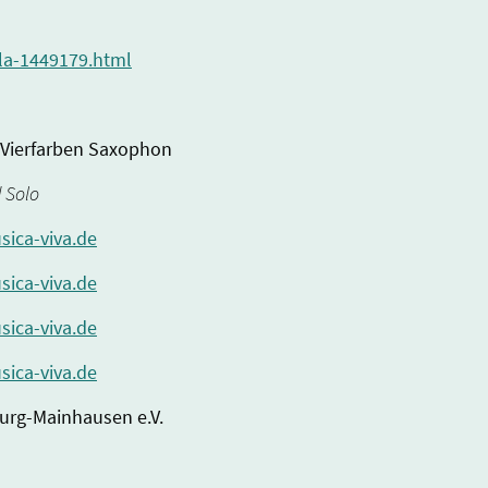
lla-1449179.html
e Vierfarben Saxophon
d Solo
sica-viva.de
sica-viva.de
sica-viva.de
sica-viva.de
burg-Mainhausen e.V.