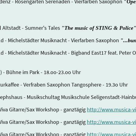
idenz - Rosengarten Serenaden - Vierfarben Saxophon
"Ope
al Altstadt - Sumner's Tales
"The music of STING & Police
ld - Michelstädter Musiknacht - Vierfarben Saxophon
"...bun
ald - Michelstädter Musiknacht - Bigband East17 feat.
ne im Park - 18.oo-23.oo Uhr
turkaffee - Verfraben Saxophon Tangosphere - 19.3o Uhr
Josephshaus - Musikschultag Musikschule Seligenstadt-Hain
 Viva Gitarre/Sax Workshop - ganztägig
http://www.musica-vi
 Viva Gitarre/Sax Workshop - ganztägig
http://www.musica-vi
 Viva Gitarre/Sax Workshop - ganztägig
http://www.musica-vi