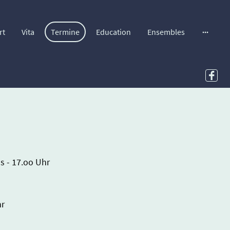
rt
Vita
Termine
Education
Ensembles
s - 17.oo Uhr
 - 18.oo Uhr