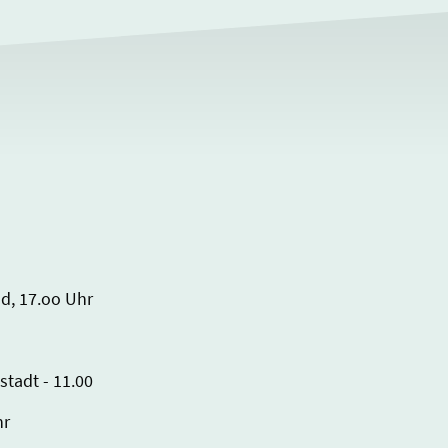
nd, 17.oo Uhr
stadt - 11.00
hr