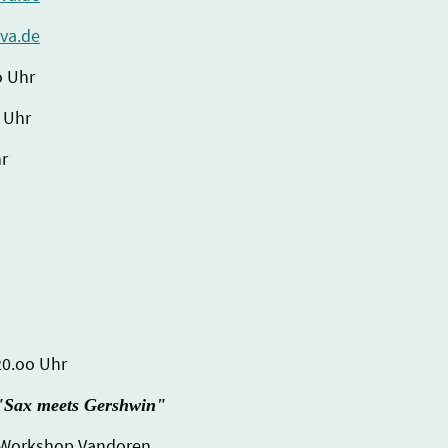
va.de
o Uhr
 Uhr
hr
20.oo Uhr
"Sax meets Gershwin"
g Workshop Vandoren